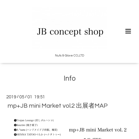
Nuts & Glove CO.,LTD
Info
2019
/
05
/
01 19:51
mp+JB mini Market vol.2 出展者MAP